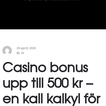
28 april, 2026
by
in
Casino bonus
upp till 500 kr –
en kall kalkyl för