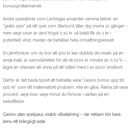
bonusgodkännande.
Andra operatörer som LeoVegas använder samma teknik: en
”gratis spin” på ett spel som Starburst låter dig snurra 10 gånger –
men varje snurr är värd högst 0,10 kr, så totalt får du 1 kr i
potentiell vinst, medan de behåller hela omsättningskravet.
En jämförelse: om du tror att 500 kr kan dubbla din insats på en
enda kväll, är sannolikheten för att nå 1000 kr mindre än 0,02 % –
lägre än chansen att vinna på ett lotteri med 1 av 5000 vinstkort.
Därför är det bästa tipset att betrakta varje “casino bonus upp till
500 kr” som ett matematiskt problem, inte en gåva. Räkna på varje
procent, varje krav, varje minut du förlorar i väntan på en
bekräftelse.
Casino utan spelpaus snabb utbetalning – när reklam blir bara
ännu ett krångligt avtal