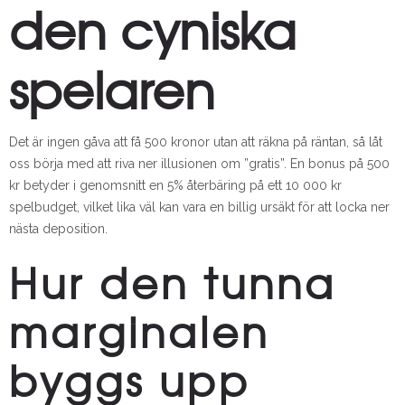
den cyniska
spelaren
Det är ingen gåva att få 500 kronor utan att räkna på räntan, så låt
oss börja med att riva ner illusionen om ”gratis”. En bonus på 500
kr betyder i genomsnitt en 5% återbäring på ett 10 000 kr
spelbudget, vilket lika väl kan vara en billig ursäkt för att locka ner
nästa deposition.
Hur den tunna
marginalen
byggs upp