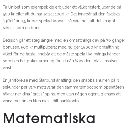
Ta Unibet som exempel: de erbjuder ett välkomsterbjudande på
500 kr efter att du har satsat 1000 kr. Det innebär att den faktiska
“giftet” är 0,5 kr per spelad krona – så nära noll att det knappt
räknas som en bonus.
Betsson går ett steg längre med en omsättningskrav på 30 gånger
bonusen. 500 kr multiplicerat med 30 ger 15 000 kr omsättning,
vilket för de flesta innebär att de måste spela lika många händer
som i en hel pokerturnering för att nå 1 % av den totala insatsen i
vinst.
En jämförelse med Starburst är fitting: den snabba snurren på 3
sekunder per varv motsvarar den samma tempot som operatören
räknar ner dina “gratis” spins, men utan någon egentlig chans att
vinna mer än en liten nick i ditt bankkonto.
Matematiska