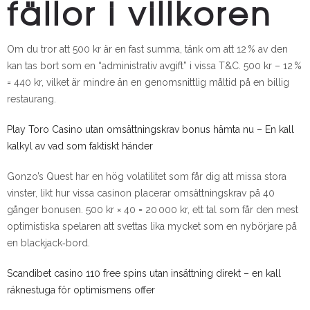
fällor i villkoren
Om du tror att 500 kr är en fast summa, tänk om att 12 % av den
kan tas bort som en “administrativ avgift” i vissa T&C. 500 kr – 12 %
= 440 kr, vilket är mindre än en genomsnittlig måltid på en billig
restaurang.
Play Toro Casino utan omsättningskrav bonus hämta nu – En kall
kalkyl av vad som faktiskt händer
Gonzo’s Quest har en hög volatilitet som får dig att missa stora
vinster, likt hur vissa casinon placerar omsättningskrav på 40
gånger bonusen. 500 kr × 40 = 20 000 kr, ett tal som får den mest
optimistiska spelaren att svettas lika mycket som en nybörjare på
en blackjack‑bord.
Scandibet casino 110 free spins utan insättning direkt – en kall
räknestuga för optimismens offer